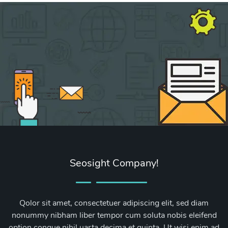
Seosight Company!
Qolor sit amet, consectetuer adipiscing elit, sed diam
nonummy nibham liber tempor cum soluta nobis eleifend
option congue nihil uarta decima et quinta. Ut wisi enim ad