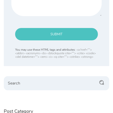
SUBMIT
You may use these HTML tags and attributes:
<a href="">
<abbr> <acronym> <b> <blockquote cite=""> <cite> <code>
<del datetime=""> <em> <i> <q cite=""> <strike> <strong>
Search
Post Category